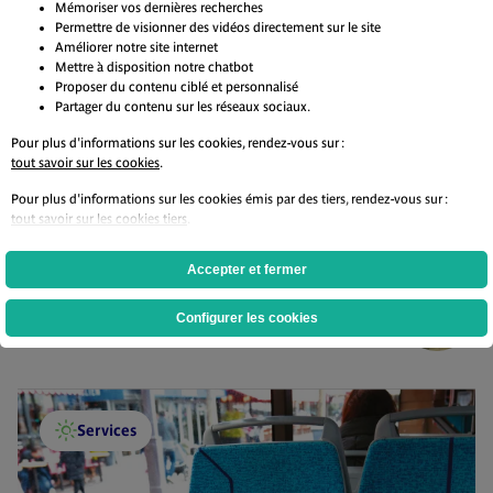
Mémoriser vos dernières recherches
Permettre de visionner des vidéos directement sur le site
Améliorer notre site internet
Mettre à disposition notre chatbot
Proposer du contenu ciblé et personnalisé
Partager du contenu sur les réseaux sociaux.
Ne ratez aucune actualité
Pour plus d'informations sur les cookies, rendez-vous sur :
grâce à
notre newsletter
tout savoir sur les cookies
.
Pour plus d'informations sur les cookies émis par des tiers, rendez-vous sur :
La newsletter qui vous
tout savoir sur les cookies tiers
.
transporte au quotidien !
Accepter et fermer
Je m'inscris
Configurer les cookies
Services