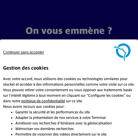
On vous emmène ?
Avec maRATP, vous avez toutes les infos indispensables pour
voyager avec un temps d’avance. Vous découvrirez nos secrets et
nos services inattendus.
Continuer sans accepter
Mais aussi des bons plans, des concours, des balades inspirées et
inspirantes...
Gestion des cookies
L'Île-de-France va vous surprendre !
Avec votre accord, nous utilisons des cookies ou technologies similaires pour
stocker et accéder à des informations personnelles comme votre visite sur ce site.
Vous pouvez retirer votre consentement ou vous opposer aux traitements basés
sur l'intérêt légitime à tout moment en cliquant sur "Configurer les cookies" ou
Mon trajet
dans notre
politique de confidentialité
sur ce site.
Nous avons recours aux cookies pour :
Garantir la sécurité et les performances du site
Adapter la présentation de nos services à votre Terminal
Améliorer vos recherches d'itinéraire avec la géolocalisation
Mémoriser vos dernières recherches
Permettre de visionner des vidéos directement sur le site