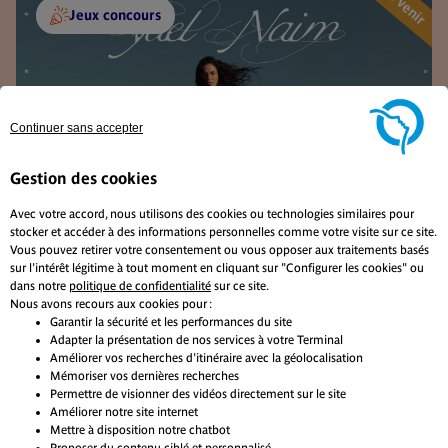
À venir
Jeux concours
Continuer sans accepter
Gestion des cookies
Avec votre accord, nous utilisons des cookies ou technologies similaires pour
stocker et accéder à des informations personnelles comme votre visite sur ce site.
Vous pouvez retirer votre consentement ou vous opposer aux traitements basés
sur l'intérêt légitime à tout moment en cliquant sur "Configurer les cookies" ou
dans notre
politique de confidentialité
sur ce site.
Nous avons recours aux cookies pour :
Garantir la sécurité et les performances du site
Adapter la présentation de nos services à votre Terminal
Améliorer vos recherches d'itinéraire avec la géolocalisation
Mémoriser vos dernières recherches
Permettre de visionner des vidéos directement sur le site
Améliorer notre site internet
Tentez de gagner 3×2 places pour le concert
D
Mettre à disposition notre chatbot
de Yael Naim à l’Olympia !
l
Proposer du contenu ciblé et personnalisé