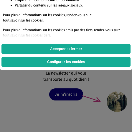
Partager du contenu sur les réseaux sociaux.
Je participe
Je
Pour plus d'informations sur les cookies, rendez-vous sur :
tout savoir sur les cookies
.
Pour plus d'informations sur les cookies émis par des tiers, rendez-vous sur :
tout savoir sur les cookies tiers
.
Accepter et fermer
Ne ratez aucune actualité
grâce à
notre newsletter
Configurer les cookies
La newsletter qui vous
transporte au quotidien !
Je m'inscris