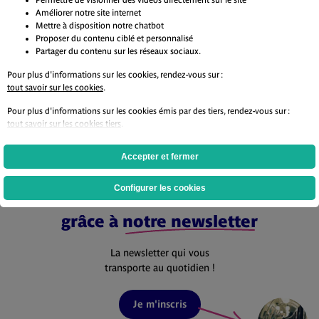
Améliorer notre site internet
Mettre à disposition notre chatbot
Proposer du contenu ciblé et personnalisé
Partager du contenu sur les réseaux sociaux.
Tentez de gagner 3×2 places pour le concert
D
de Yael Naim à l’Olympia !
l
Pour plus d'informations sur les cookies, rendez-vous sur :
tout savoir sur les cookies
.
Je participe
Je
Pour plus d'informations sur les cookies émis par des tiers, rendez-vous sur :
tout savoir sur les cookies tiers
.
Accepter et fermer
Configurer les cookies
Ne ratez aucune actualité
grâce à
notre newsletter
La newsletter qui vous
transporte au quotidien !
Je m'inscris