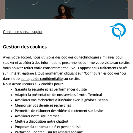
Continuer sans accepter
Gestion des cookies
Avec votre accord, nous utilisons des cookies ou technologies similaires pour
stocker et accéder à des informations personnelles comme votre visite sur ce site.
Vous pouvez retirer votre consentement ou vous opposer aux traitements basés
sur l'intérêt légitime à tout moment en cliquant sur "Configurer les cookies" ou
dans notre
politique de confidentialité
sur ce site.
Nous avons recours aux cookies pour :
Garantir la sécurité et les performances du site
Adapter la présentation de nos services à votre Terminal
Améliorer vos recherches d'itinéraire avec la géolocalisation
Mémoriser vos dernières recherches
Permettre de visionner des vidéos directement sur le site
Tentez de gagner 3×2 places pour le concert
D
Améliorer notre site internet
de Yael Naim à l’Olympia !
l
Mettre à disposition notre chatbot
Proposer du contenu ciblé et personnalisé
Je participe
Je
Partager du contenu sur les réseaux sociaux.