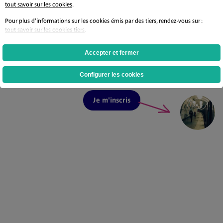
tout savoir sur les cookies
.
Pour plus d'informations sur les cookies émis par des tiers, rendez-vous sur :
Ne ratez aucune actualité
tout savoir sur les cookies tiers
.
grâce à
notre newsletter
Accepter et fermer
La newsletter qui vous
transporte au quotidien !
Configurer les cookies
Je m'inscris