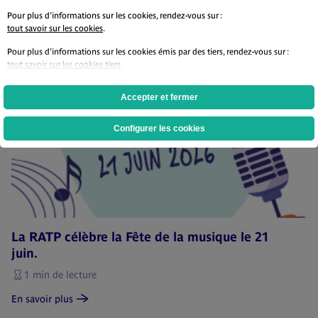
Pour plus d'informations sur les cookies, rendez-vous sur :
tout savoir sur les cookies
.
Pour plus d'informations sur les cookies émis par des tiers, rendez-vous sur :
tout savoir sur les cookies tiers
.
Accepter et fermer
Configurer les cookies
La RATP célèbre la Fête de la musique le 21
L
juin.
e
1 min de lecture
En savoir plus
En